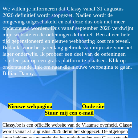
We willen je informeren dat Classy vanaf 31 augustus
2026 definitief wordt stopgezet. Nadien wordt de
omgeving uitgeschakeld en zal deze dus ook niet meer
ondersteund worden. Dus vanaf september 2026 verdwijnt
mijn website en de oefeningen definitief. Ben al een hele
tijd gepensioneerd en nieuwe webhosting kost me teveel.
Bedankt voor het jarenlang gebruik van mijn site voor het
lager onderwijs. Ik probeer een deel van de oefeningen
1ste leerjaar op een gratis platform te plaatsen. Klik op
onderstaande link om naar die nieuwe webpagina te gaan.
Billiau Danny.
Nieuwe webpagina
Oude site
Stuur mij een e-mail
Classy.be is een officiële website van de Vlaamse overheid. Classy
wordt vanaf 31 augustus 2026 definitief stopgezet. De afgelopen
jaren hebben we gemerkt dat het onderhouden van Classy steeds